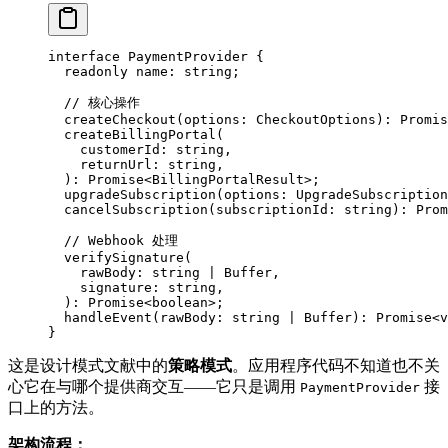
interface
 PaymentProvider
 {
  readonly
 name
:
 string
;
  // 核心操作
  createCheckout
(
options
:
 CheckoutOptions
)
:
 Promis
  createBillingPortal
(
    customerId
:
 string
,
    returnUrl
:
 string
,
  )
:
 Promise
<
BillingPortalResult
>;
  upgradeSubscription
(
options
:
 UpgradeSubscription
  cancelSubscription
(
subscriptionId
:
 string
)
:
 Prom
  // Webhook 处理
  verifySignature
(
    rawBody
:
 string
 |
 Buffer
,
    signature
:
 string
,
  )
:
 Promise
<
boolean
>;
  handleEvent
(
rawBody
:
 string
 |
 Buffer
)
:
 Promise
<
v
}
这是设计模式文献中的
策略模式
。应用程序代码不知道也不关
心它在与哪个提供商交互——它只是调用
接
PaymentProvider
口上的方法。
架构流程：