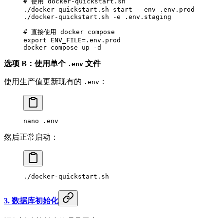
# 使用 docker-quickstart.sh
./docker-quickstart.sh
 start
 --env
 .env.prod
./docker-quickstart.sh
 -e
 .env.staging
# 直接使用 docker compose
export
 ENV_FILE
=
.env.prod
docker
 compose
 up
 -d
选项 B：使用单个
文件
.env
使用生产值更新现有的
：
.env
nano
 .env
然后正常启动：
./docker-quickstart.sh
3. 数据库初始化