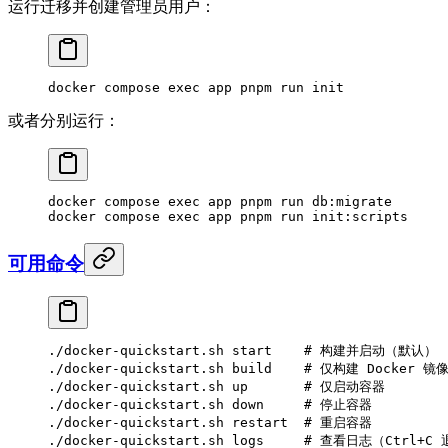
运行迁移并创建管理员用户：
docker
 compose
 exec
 app
 pnpm
 run
 init
或者分别运行：
docker
 compose
 exec
 app
 pnpm
 run
 db:migrate
docker
 compose
 exec
 app
 pnpm
 run
 init:scripts
可用命令
./docker-quickstart.sh
 start
    # 构建并启动（默认）
./docker-quickstart.sh
 build
    # 仅构建 Docker 镜
./docker-quickstart.sh
 up
       # 仅启动容器
./docker-quickstart.sh
 down
     # 停止容器
./docker-quickstart.sh
 restart
  # 重启容器
./docker-quickstart.sh
 logs
     # 查看日志（Ctrl+C