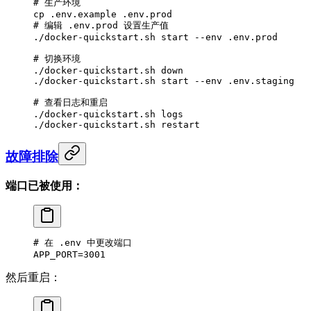
# 生产环境
cp
 .env.example
 .env.prod
# 编辑 .env.prod 设置生产值
./docker-quickstart.sh
 start
 --env
 .env.prod
# 切换环境
./docker-quickstart.sh
 down
./docker-quickstart.sh
 start
 --env
 .env.staging
# 查看日志和重启
./docker-quickstart.sh
 logs
./docker-quickstart.sh
 restart
故障排除
端口已被使用：
# 在 .env 中更改端口
APP_PORT
=
3001
然后重启：