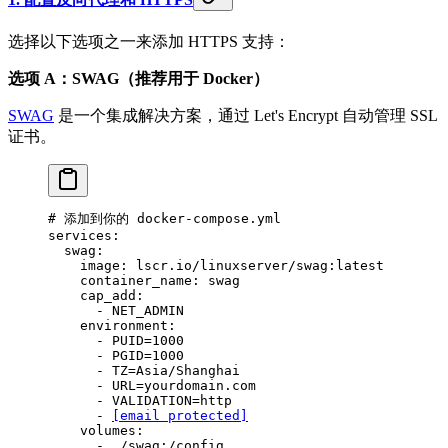
选择以下选项之一来添加 HTTPS 支持：
选项 A：SWAG（推荐用于 Docker）
SWAG
是一个集成解决方案，通过 Let's Encrypt 自动管理 SSL
证书。
# 添加到你的 docker-compose.yml
services
:
  swag
:
    image
: 
lscr.io/linuxserver/swag:latest
    container_name
: 
swag
    cap_add
:
      - 
NET_ADMIN
    environment
:
      - 
PUID=1000
      - 
PGID=1000
      - 
TZ=Asia/Shanghai
      - 
URL=yourdomain.com
      - 
VALIDATION=http
      - 
[email protected]
    volumes
:
      - 
./swag:/config