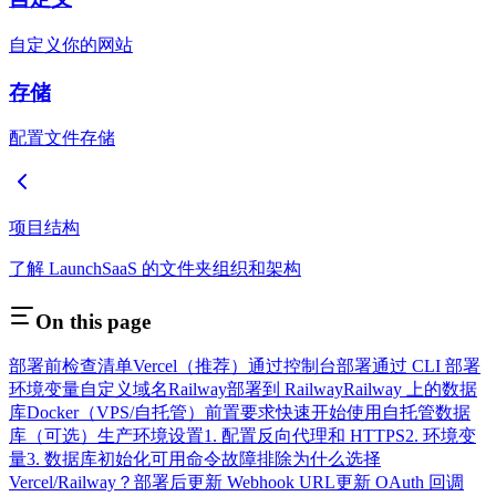
自定义你的网站
存储
配置文件存储
项目结构
了解 LaunchSaaS 的文件夹组织和架构
On this page
部署前检查清单
Vercel（推荐）
通过控制台部署
通过 CLI 部署
环境变量
自定义域名
Railway
部署到 Railway
Railway 上的数据
库
Docker（VPS/自托管）
前置要求
快速开始
使用自托管数据
库（可选）
生产环境设置
1. 配置反向代理和 HTTPS
2. 环境变
量
3. 数据库初始化
可用命令
故障排除
为什么选择
Vercel/Railway？
部署后
更新 Webhook URL
更新 OAuth 回调