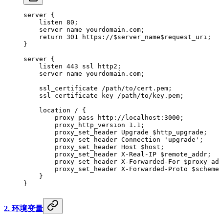
server
 {
    listen 
80
;
    server_name 
yourdomain.com;
    return
 301
 https://$server_name$request_uri;
}
server
 {
    listen 
443
 ssl http2;
    server_name 
yourdomain.com;
    ssl_certificate 
/path/to/cert.pem;
    ssl_certificate_key 
/path/to/key.pem;
    location
 / 
{
        proxy_pass 
http://localhost:3000;
        proxy_http_version 
1.1
;
        proxy_set_header 
Upgrade $http_upgrade;
        proxy_set_header 
Connection 
'upgrade'
;
        proxy_set_header 
Host $host;
        proxy_set_header 
X-Real-IP $remote_addr;
        proxy_set_header 
X-Forwarded-For $proxy_ad
        proxy_set_header 
X-Forwarded-Proto $scheme
    }
}
2. 环境变量