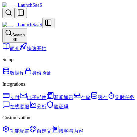
LaunchSaaS
LaunchSaaS
Search
⌘
K
简介
快速开始
Setup
数据库
身份验证
Integrations
支付
电子邮件
新闻通讯
存储
缓存
定时任务
在线客服
分析
验证码
Customization
功能配置
自定义
博客与内容